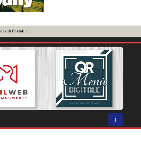
ork di Portali
]
❯