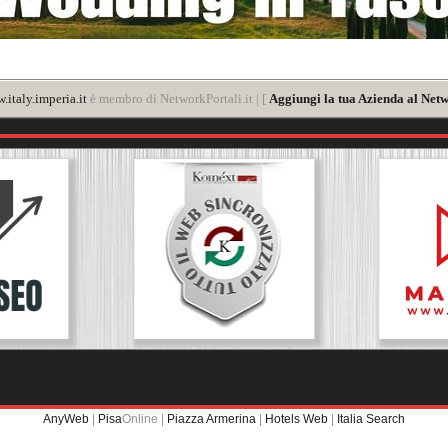
.italy.imperia.it
è membro di NetworkPortali.it | [
Aggiungi la tua Azienda al Netw
AnyWeb
|
Pisa
Online |
Piazza Armerina
|
Hotels Web
|
Italia Search