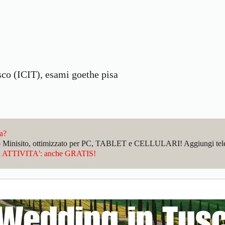
esco (ICIT), esami goethe pisa
da?
sto Minisito, ottimizzato per PC, TABLET e CELLULARI! Aggiungi telefo
ATTIVITA': anche GRATIS!