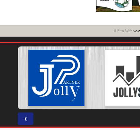
il Sito Web
www
❮