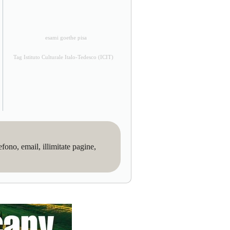
esami goethe pisa
Tag Istituto Culturale Italo-Tedesco (ICIT)
no, email, illimitate pagine,