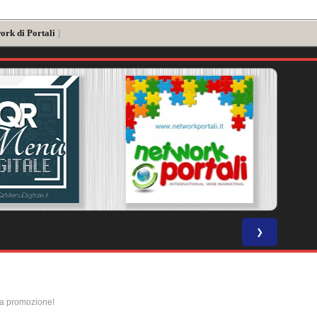
ork di Portali
]
❯
la promozione!