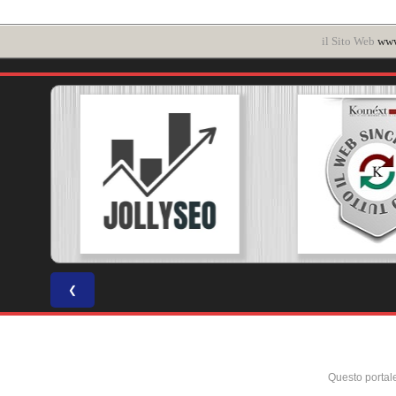
il Sito Web
www
❮
Questo portal