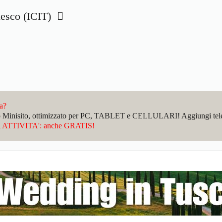
edesco (ICIT)
da?
sto Minisito, ottimizzato per PC, TABLET e CELLULARI! Aggiungi telefo
ATTIVITA': anche GRATIS!