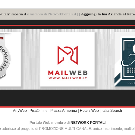
.italy.imperia.it
è membro di NetworkPortali.it | [
Aggiungi la tua Azienda al Netw
AnyWeb
|
Pisa
Online |
Piazza Armerina
|
Hotels Web
|
Italia Search
Portale Web membro di
NETWORK PORTALI
e aderisce al progetto di PROMOZIONE MULTI-CANALE: unico inserimento, multip