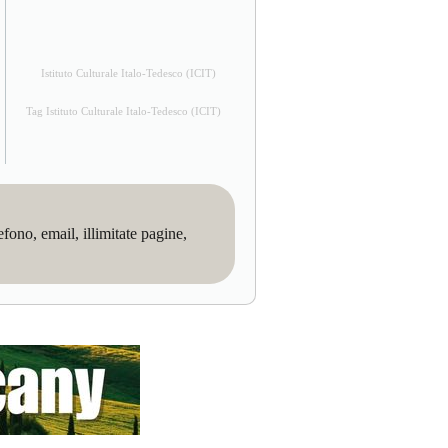
Istituto Culturale Italo-Tedesco (ICIT)
Tag Istituto Culturale Italo-Tedesco (ICIT)
no, email, illimitate pagine,