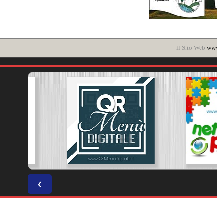
il Sito Web
www
❮