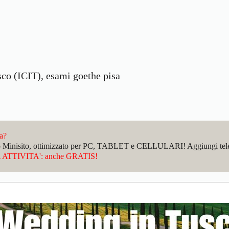
esco (ICIT), esami goethe pisa
da?
sto Minisito, ottimizzato per PC, TABLET e CELLULARI! Aggiungi telefo
ATTIVITA': anche GRATIS!