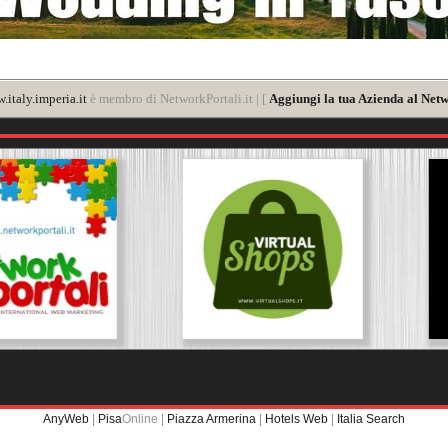
.italy.imperia.it
è membro di NetworkPortali.it | [
Aggiungi la tua Azienda al Netw
AnyWeb
|
Pisa
Online |
Piazza Armerina
|
Hotels Web
|
Italia Search