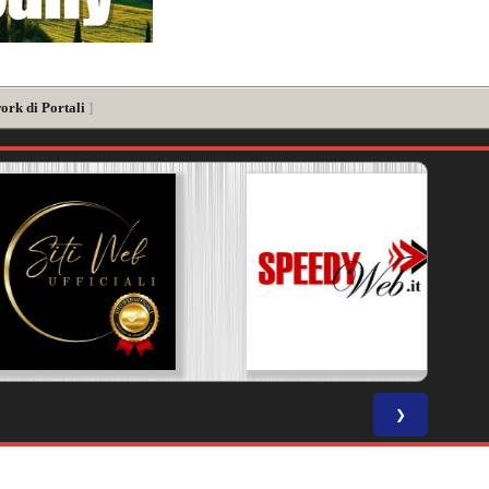
ork di Portali
]
❯