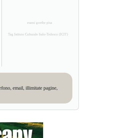
esami goethe pisa
Tag Istituto Culturale Italo-Tedesco (ICIT)
no, email, illimitate pagine,