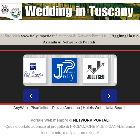
il Sito Web
www.italy.imperia.it
è membro di NetworkPortali.it | [
Aggiungi la tua
Azienda al Network di Portali
]
❮
❯
AnyWeb
|
Pisa
Online |
Piazza Armerina
|
Hotels Web
|
Italia Search
Portale Web membro di
NETWORK PORTALI
Questo portale aderisce al progetto di PROMOZIONE MULTI-CANALE: unico
inserimento, multipla promozione!