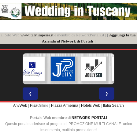
il Sito Web
www.italy.imperia.it
è membro di NetworkPortali.it | [
Aggiungi la tua
Azienda al Network di Portali
]
❮
❯
AnyWeb
|
Pisa
Online |
Piazza Armerina
|
Hotels Web
|
Italia Search
Portale Web membro di
NETWORK PORTALI
Questo portale aderisce al progetto di PROMOZIONE MULTI-CANALE: unico
inserimento, multipla promozione!