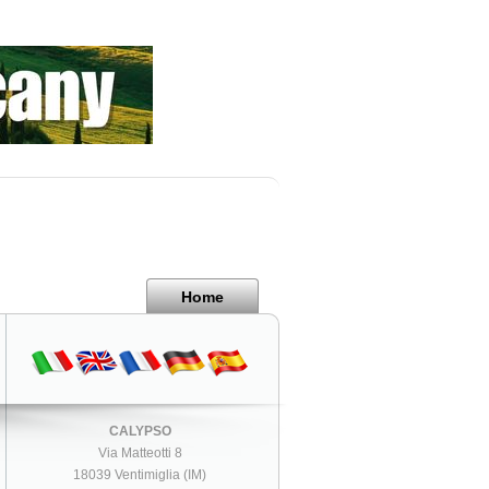
Home
CALYPSO
Via Matteotti 8
18039 Ventimiglia (IM)