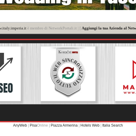
.italy.imperia.it
è membro di NetworkPortali.it | [
Aggiungi la tua Azienda al Netw
AnyWeb
|
Pisa
Online |
Piazza Armerina
|
Hotels Web
|
Italia Search