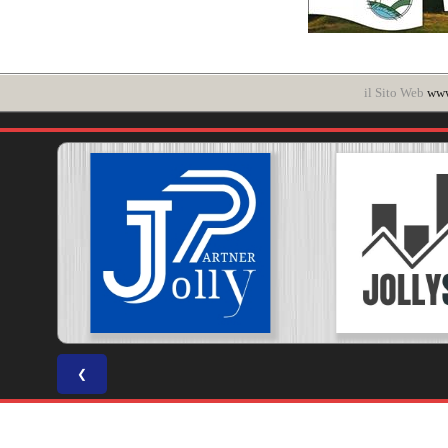
il Sito Web
www
❮