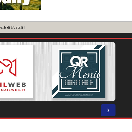
ork di Portali
]
❯