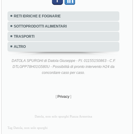
RETI IDRICHE E FOGNARIE
SOTTOPRODOTTI ALIMENTARI
TRASPORTI
ALTRO
DATOLA SPURGHI di Datola Giuseppe - P.I. 01155150863 - C.F.
DTLGPP78H01G580U - Possibilità di pronto intervento H24 da
concordare caso per caso.
[
Privacy
]
Datola, non solo spurghi Piazza Armerina
Tag Datola, non solo spurghi