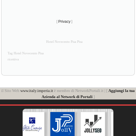
[
Privacy
]
Hotel Novecento Pisa Pisa
Tag Hotel Novecento Pisa
ricettiva
il Sito Web
www.italy.imperia.it
è membro di NetworkPortali.it | [
Aggiungi la tua
Azienda al Network di Portali
]