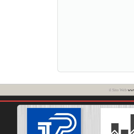
il Sito Web
www