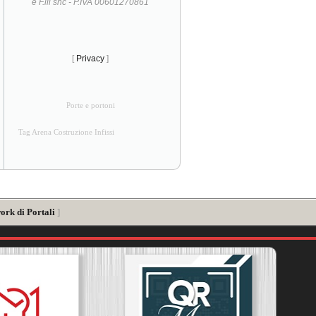
e F.lli snc - P.IVA 00601270861
[
Privacy
]
Porte e portoni
Tag Arena Costruzione Infissi
ork di Portali
]