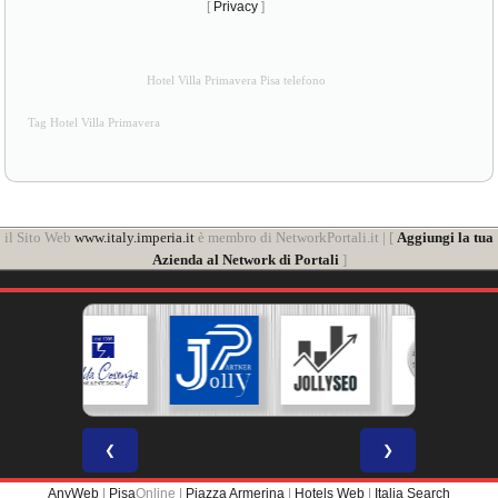
[
Privacy
]
Hotel Villa Primavera Pisa telefono
Tag Hotel Villa Primavera
il Sito Web
www.italy.imperia.it
è membro di NetworkPortali.it | [
Aggiungi la tua
Azienda al Network di Portali
]
❮
❯
AnyWeb
|
Pisa
Online |
Piazza Armerina
|
Hotels Web
|
Italia Search