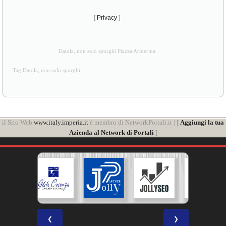
[
Privacy
]
Datola, non solo spurghi Piazza Armerina
Tag Datola, non solo spurghi
il Sito Web
www.italy.imperia.it
è membro di NetworkPortali.it | [
Aggiungi la tua
Azienda al Network di Portali
]
❮
❯