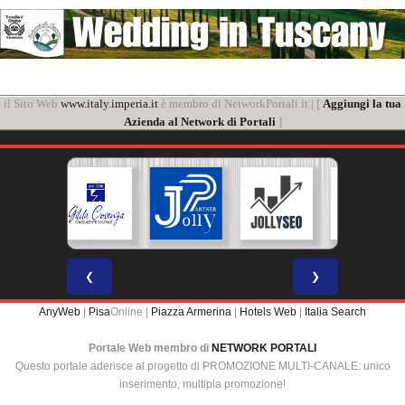
il Sito Web
www.italy.imperia.it
è membro di NetworkPortali.it | [
Aggiungi la tua
Azienda al Network di Portali
]
❮
❯
AnyWeb
|
Pisa
Online |
Piazza Armerina
|
Hotels Web
|
Italia Search
Portale Web membro di
NETWORK PORTALI
Questo portale aderisce al progetto di PROMOZIONE MULTI-CANALE: unico
inserimento, multipla promozione!