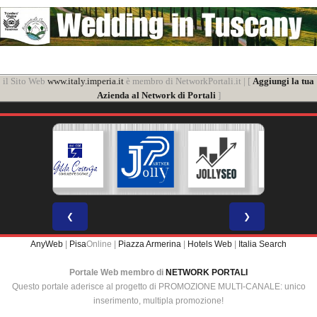
il Sito Web
www.italy.imperia.it
è membro di NetworkPortali.it | [
Aggiungi la tua
Azienda al Network di Portali
]
❮
❯
AnyWeb
|
Pisa
Online |
Piazza Armerina
|
Hotels Web
|
Italia Search
Portale Web membro di
NETWORK PORTALI
Questo portale aderisce al progetto di PROMOZIONE MULTI-CANALE: unico
inserimento, multipla promozione!