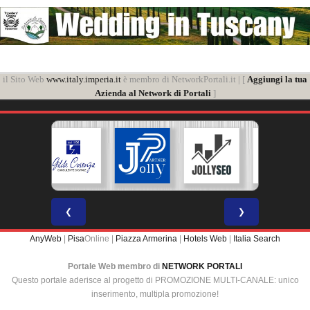
il Sito Web
www.italy.imperia.it
è membro di NetworkPortali.it | [
Aggiungi la tua
Azienda al Network di Portali
]
❮
❯
AnyWeb
|
Pisa
Online |
Piazza Armerina
|
Hotels Web
|
Italia Search
Portale Web membro di
NETWORK PORTALI
Questo portale aderisce al progetto di PROMOZIONE MULTI-CANALE: unico
inserimento, multipla promozione!