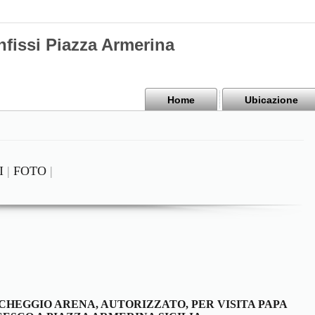
nfissi Piazza Armerina
Home
Ubicazione
I
|
FOTO
|
CHEGGIO ARENA, AUTORIZZATO, PER VISITA PAPA