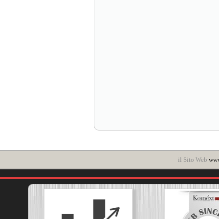
il Sito Web
www