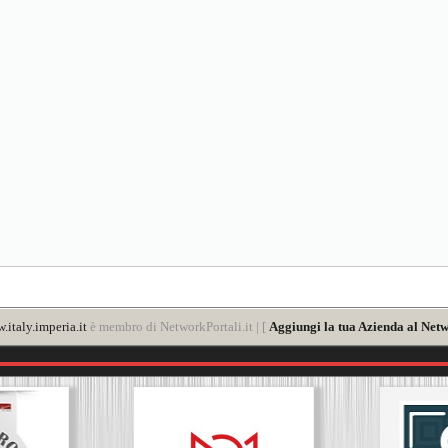
.italy.imperia.it
è membro di NetworkPortali.it | [
Aggiungi la tua Azienda al Netw