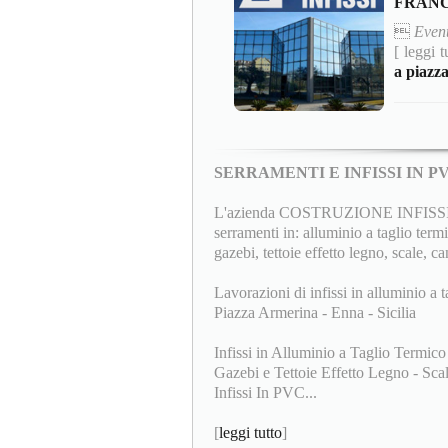
FRANC

Event
[ leggi t
a piazza
SERRAMENTI E INFISSI IN 
L'azienda COSTRUZIONE INFISSI F.lli
serramenti in: alluminio a taglio termi
gazebi, tettoie effetto legno, scale, ca
Lavorazioni di infissi in alluminio a t
Piazza Armerina - Enna - Sicilia
Infissi in Alluminio a Taglio Termico
Gazebi e Tettoie Effetto Legno - Scale
Infissi In PVC...
[
leggi tutto
]