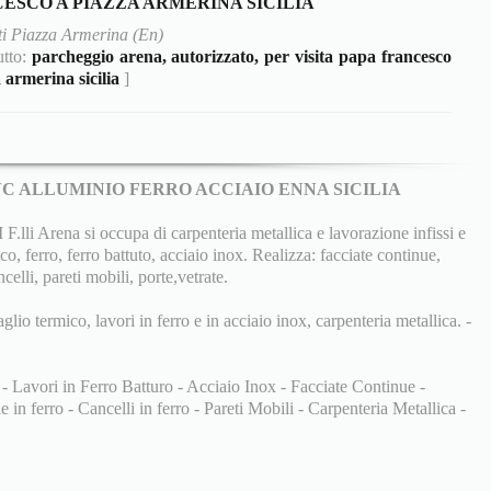
ESCO A PIAZZA ARMERINA SICILIA
i Piazza Armerina (En)
utto:
parcheggio arena, autorizzato, per visita papa francesco
 armerina sicilia
]
PVC ALLUMINIO FERRO ACCIAIO ENNA SICILIA
 Arena si occupa di carpenteria metallica e lavorazione infissi e
co, ferro, ferro battuto, acciaio inox. Realizza: facciate continue,
ncelli, pareti mobili, porte,vetrate.
aglio termico, lavori in ferro e in acciaio inox, carpenteria metallica. -
 - Lavori in Ferro Batturo - Acciaio Inox - Facciate Continue -
 in ferro - Cancelli in ferro - Pareti Mobili - Carpenteria Metallica -