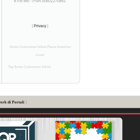
e F.lli snc - P.IVA 00601270861
[
Privacy
]
Arena Costruzione Infissi Piazza Armerina
eventi
Tag Arena Costruzione Infissi
ork di Portali
]