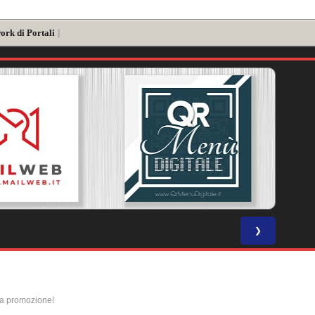
ork di Portali
]
❯
la promozione!