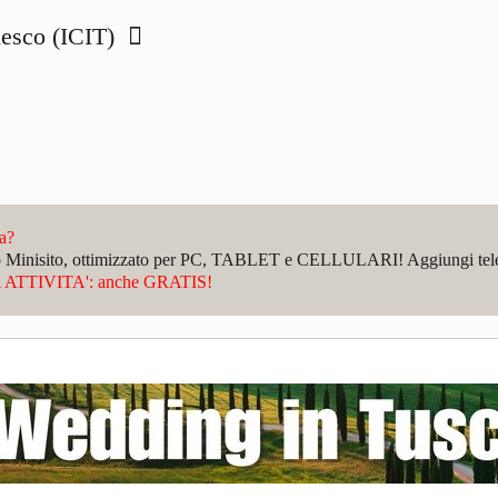
edesco (ICIT)
da?
sto Minisito, ottimizzato per PC, TABLET e CELLULARI! Aggiungi telefo
ATTIVITA': anche GRATIS!