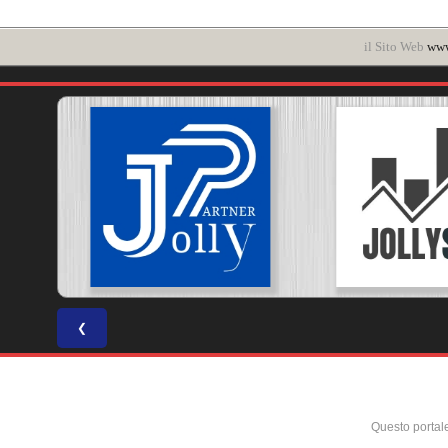
il Sito Web
www
❮
Questo portal