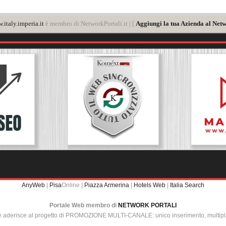
.italy.imperia.it
è membro di NetworkPortali.it | [
Aggiungi la tua Azienda al Netw
AnyWeb
|
Pisa
Online |
Piazza Armerina
|
Hotels Web
|
Italia Search
Portale Web membro di
NETWORK PORTALI
e aderisce al progetto di PROMOZIONE MULTI-CANALE: unico inserimento, multip