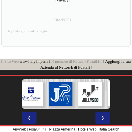
[
Privacy
]
TRASPORTI
Tag Datola, non solo spurghi
il Sito Web
www.italy.imperia.it
è membro di NetworkPortali.it | [
Aggiungi la tua
Azienda al Network di Portali
]
❮
❯
AnyWeb
|
Pisa
Online |
Piazza Armerina
|
Hotels Web
|
Italia Search