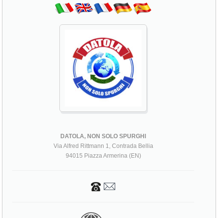
DATOLA, NON SOLO SPURGHI
Via Alfred Rittmann 1, Contrada Bellia
94015 Piazza Armerina (EN)