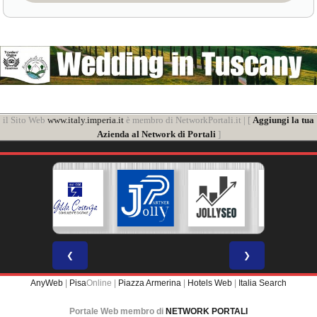
il Sito Web
www.italy.imperia.it
è membro di NetworkPortali.it | [
Aggiungi la tua
Azienda al Network di Portali
]
❮
❯
AnyWeb
|
Pisa
Online |
Piazza Armerina
|
Hotels Web
|
Italia Search
Portale Web membro di
NETWORK PORTALI