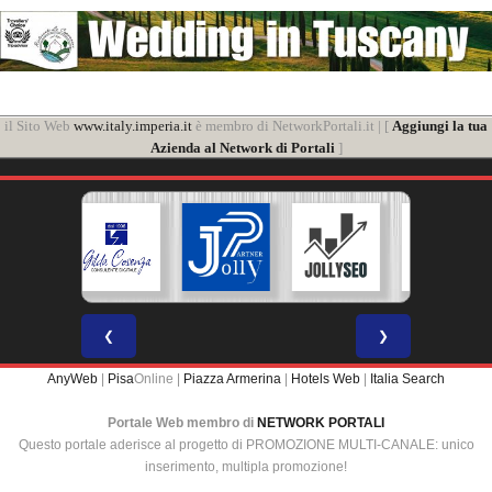
il Sito Web
www.italy.imperia.it
è membro di NetworkPortali.it | [
Aggiungi la tua
Azienda al Network di Portali
]
❮
❯
AnyWeb
|
Pisa
Online |
Piazza Armerina
|
Hotels Web
|
Italia Search
Portale Web membro di
NETWORK PORTALI
Questo portale aderisce al progetto di PROMOZIONE MULTI-CANALE: unico
inserimento, multipla promozione!