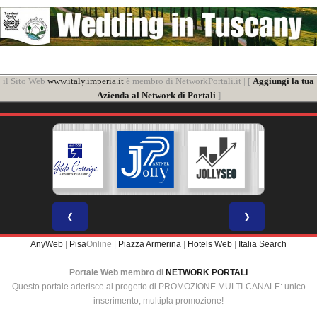
il Sito Web
www.italy.imperia.it
è membro di NetworkPortali.it | [
Aggiungi la tua
Azienda al Network di Portali
]
❮
❯
AnyWeb
|
Pisa
Online |
Piazza Armerina
|
Hotels Web
|
Italia Search
Portale Web membro di
NETWORK PORTALI
Questo portale aderisce al progetto di PROMOZIONE MULTI-CANALE: unico
inserimento, multipla promozione!