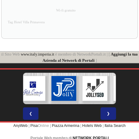
Wi-fi gratuito
Tag Hotel Villa Primavera
il Sito Web
www.italy.imperia.it
è membro di NetworkPortali.it | [
Aggiungi la tua
Azienda al Network di Portali
]
❮
❯
AnyWeb
|
Pisa
Online |
Piazza Armerina
|
Hotels Web
|
Italia Search
Portale Web membro di
NETWORK PORTALI